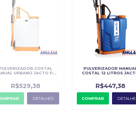
PULVERIZADOR COSTAL
PULVERIZADOR MANUA
NUAL URBANO JACTO PJ-
COSTAL 12 LITROS JAC
16U
XP12
R$529,38
R$447,38
OMPRAR
DETALHES
COMPRAR
DETALHE