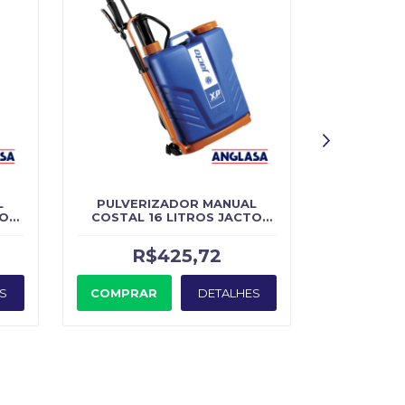
L
PULVERIZADOR MANUAL
PULVER
TO
COSTAL 16 LITROS JACTO
J
XP16
R$425,72
R
S
COMPRAR
DETALHES
COMPRA