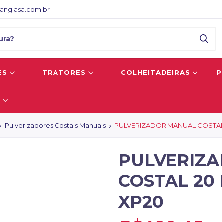
anglasa.com.br
ES
TRATORES
COLHEITADEIRAS
P
S
Pulverizadores Costais Manuais
PULVERIZADOR MANUAL COSTAL 
PULVERIZ
COSTAL 20
XP20