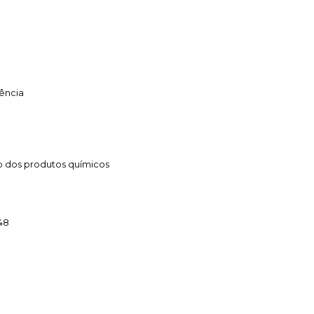
iência
ão dos produtos químicos
48