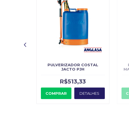
 MANUAL
PULVERIZADOR COSTAL
OS JACTO
JACTO PJH
MA
72
R$513,33
DETALHES
COMPRAR
DETALHES
C