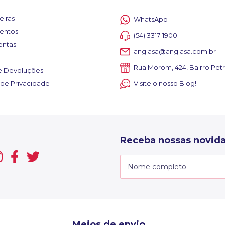
eiras
WhatsApp
entos
(54) 3317-1900
entas
anglasa@anglasa.com.br
Rua Morom, 424, Bairro Petr
e Devoluções
a de Privacidade
Visite o nosso Blog!
Receba nossas novida
Meios de envio