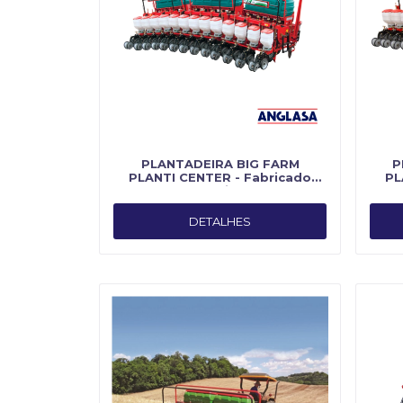
PLANTADEIRA BIG FARM
P
PLANTI CENTER - Fabricado
PL
por Planti Center
DETALHES