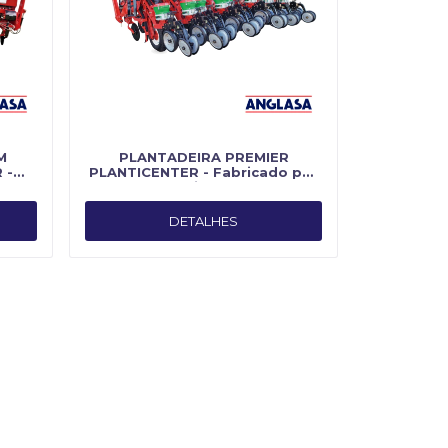
M
PLANTADEIRA PREMIER
 -
PLANTICENTER - Fabricado por
ter
Planti Center
DETALHES