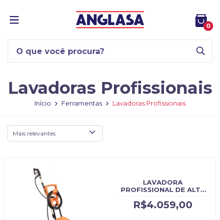
0
Lavadoras Profissionais
Início
Ferramentas
Lavadoras Profissionais
LAVADORA
PROFISSIONAL DE ALTA
PRESSÃO J7000PLUS
R$4.059,00
JACTO CLEAN - CÓDIGO
ORIGINAL: J7000PLUS