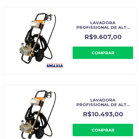
LAVADORA
PROFISSIONAL DE ALTA
PRESSÃO J4800 380V
R$9.607,00
TRIFÁSICO - CÓDIGO
ORIGINAL: J4800TRI
COMPRAR
LAVADORA
PROFISSIONAL DE ALTA
PRESSÃO J4800 JACTO
R$10.493,00
CLEAN - CÓDIGO
ORIGINAL: J4800
COMPRAR