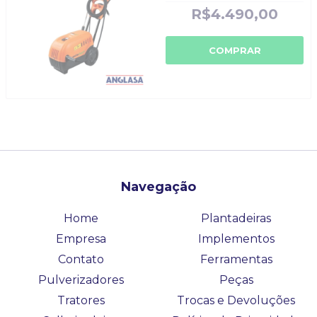
PRESSÃO J7200 JACTO
R$4.490,00
CLEAN - CÓDIGO
ORIGINAL: J7200
COMPRAR
Navegação
Home
Plantadeiras
Empresa
Implementos
Contato
Ferramentas
Pulverizadores
Peças
Tratores
Trocas e Devoluções