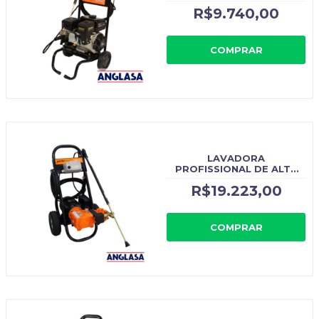
ORIGINAL: J7700G
R$9.740,00
COMPRAR
LAVADORA
PROFISSIONAL DE ALTA
PRESSÃO J12000
R$19.223,00
TRIFÁSICO 380 V JACTO
CLEAN - CÓDIGO
ORIGINAL: J12000
COMPRAR