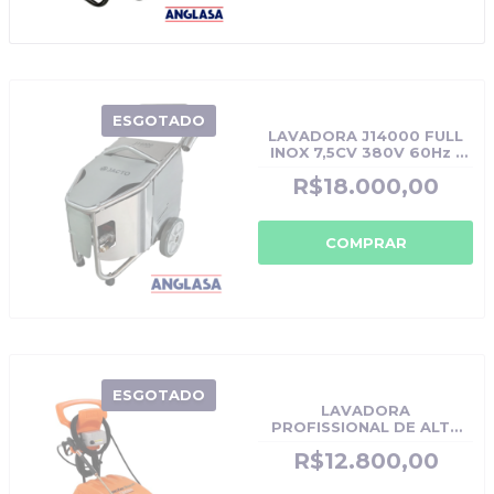
ESGOTADO
LAVADORA J14000 FULL
INOX 7,5CV 380V 60Hz -
CÓDIGO ORIGINAL:
R$18.000,00
J14000
COMPRAR
ESGOTADO
LAVADORA
PROFISSIONAL DE ALTA
PRESSÃO J9800 JACTO
R$12.800,00
CLEAN - CÓDIGO
ORIGINAL: J9800