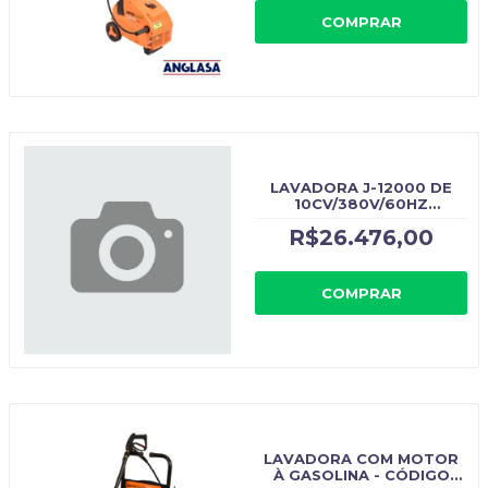
COMPRAR
LAVADORA J-12000 DE
10CV/380V/60HZ
CABEÇOTE DE INOX -
R$26.476,00
CÓDIGO ORIGINAL:
J12000/10CV
COMPRAR
LAVADORA COM MOTOR
À GASOLINA - CÓDIGO