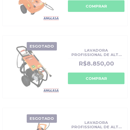
COMPRAR
ESGOTADO
LAVADORA
PROFISSIONAL DE ALTA
PRESSÃO J8200 380V
R$8.850,00
TRIFÁSICA JACTO CLEAN
- CÓDIGO ORIGINAL:
J8200
COMPRAR
ESGOTADO
LAVADORA
PROFISSIONAL DE ALTA