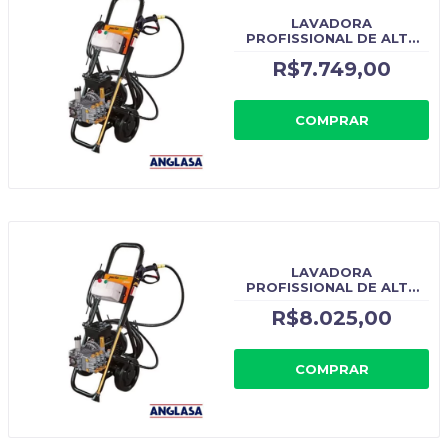
LAVADORA
PROFISSIONAL DE ALTA
PRESSÃO J7600T 380V
R$7.749,00
TRIFÁSICO JACTO CLEAN
- CÓDIGO ORIGINAL:
J7600T
COMPRAR
LAVADORA
PROFISSIONAL DE ALTA
PRESSÃO J7600 JACTO
R$8.025,00
CLEAN - CÓDIGO
ORIGINAL: J7600
COMPRAR