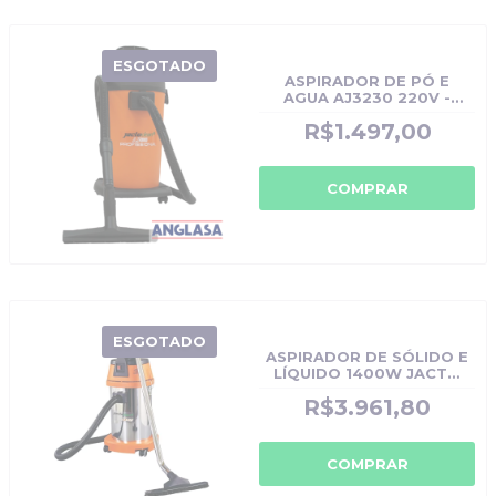
ESGOTADO
ASPIRADOR DE PÓ E
AGUA AJ3230 220V -
CÓDIGO ORIGINAL:
R$1.497,00
AJ3230
COMPRAR
ESGOTADO
ASPIRADOR DE SÓLIDO E
LÍQUIDO 1400W JACTO
CLEAN AJ3627 - CÓDIGO
R$3.961,80
ORIGINAL: AJ3627
COMPRAR