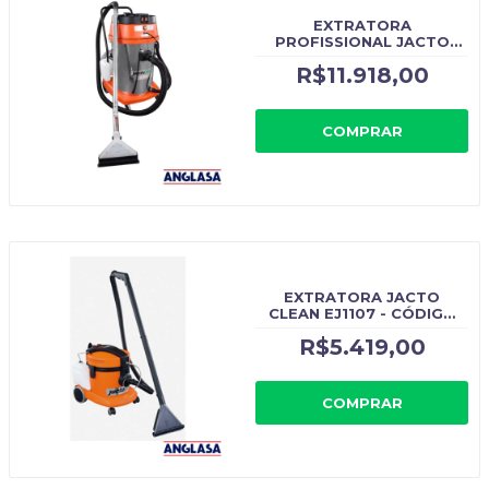
EXTRATORA
PROFISSIONAL JACTO
CLEAN EJ5811 - CÓDIGO
R$11.918,00
ORIGINAL: EJ5811
COMPRAR
EXTRATORA JACTO
CLEAN EJ1107 - CÓDIGO
ORIGINAL: EJ1107
R$5.419,00
COMPRAR