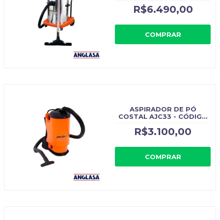
CLEAN AJ7558 - CÓDIGO
R$6.490,00
ORIGINAL: AJ7558
COMPRAR
ASPIRADOR DE PÓ
COSTAL AJC33 - CÓDIGO
ORIGINAL: AJC33
R$3.100,00
COMPRAR